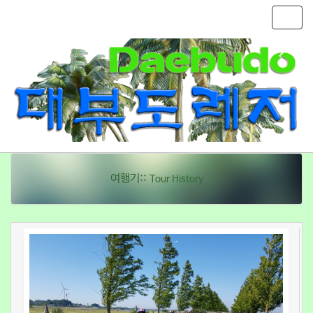
T
o
g
g
여행기::
Tour History
l
e
n
a