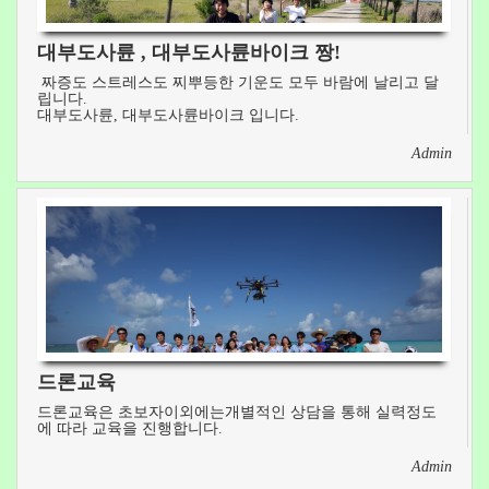
v
대부도사륜 , 대부도사륜바이크 짱!
짜증도 스트레스도 찌뿌등한 기운도 모두 바람에 날리고 달
립니다.
i
대부도사륜, 대부도사륜바이크 입니다.
Admin
g
a
t
i
드론교육
드론교육은 초보자이외에는개별적인 상담을 통해 실력정도
o
에 따라 교육을 진행합니다.
Admin