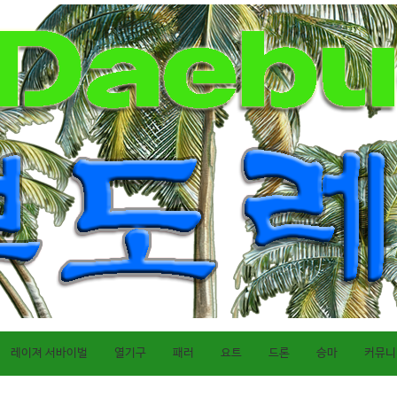
레이져 서바이벌
열기구
패러
요트
드론
승마
커뮤니