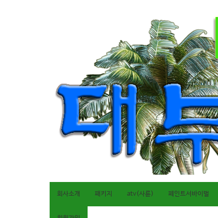
회사소개
패키지
atv(사륜)
페인트서바이벌