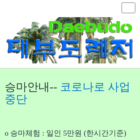
T
o
g
g
l
승마안내--
코로나로 사업
중단
e
n
o 승마체험 : 일인 5만원 (한시간기준)
a