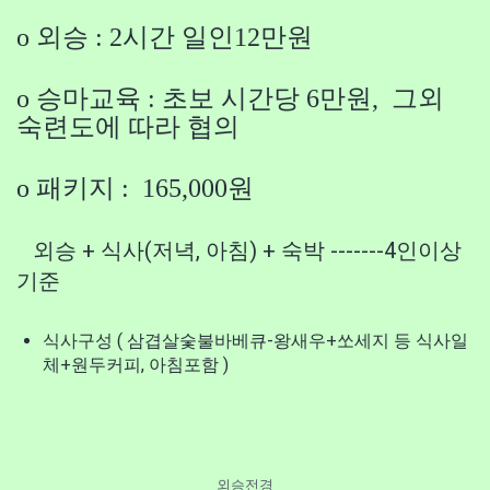
o 외승 : 2시간 일인12만원
v
o 승마교육 : 초보 시간당 6만원, 그외
i
숙련도에 따라 협의
g
o 패키지 : 165,000원
a
외승 + 식사(저녁, 아침) + 숙박 -------4인이상
기준
t
식사구성 ( 삼겹살숯불바베큐-왕새우+쏘세지 등 식사일
i
체+원두커피, 아침포함 )
o
외승전경